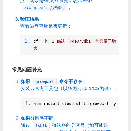
注：如果是xfs文件系统，改用命令
。
xfs_growfs /挂载点
验证结果
查看磁盘容量是否更新：
df 
-
Th
# 确认 `/dev/vdb1` 的容量已增
大
常见问题补充
如果
命令不存在
：
growpart
安装云官方工具包（以华为云EulerOS为例）：
yum install cloud
-
utils
-
growpart 
-
y
如果分区号不同
：
通过
确认您的分区号（如可能是
lsblk