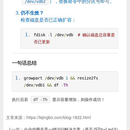
），替换命令中的分区号即可。
/dev/vdb2
仍不生效？
检查磁盘是否已正确扩容：
fdisk 
-
l 
/
dev
/
vdb  
# 确认磁盘总容量是
否已更新
一句话总结
growpart 
/
dev
/
vdb 
1
&&
 resize2fs 
/
dev
/
vdb1 
&&
 df 
-
Th
执行后若
df -Th
显示容量增加，则操作成功！
文章来源：
https://liqingbo.com/blog-1822.html
上一篇：
企业内网共享一键访问解决方案（基于JSZip+LayUI）