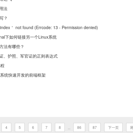
常见用法
写？
.index＇ not found (Errcode: 13 - Permission denied)
minal下如何链接另一个Linux系统
方法有哪些？
证、护照、军官证的正则表达式
流程
理系统快速开发的前端框架
4
5
6
7
8
86
87
下一页
...