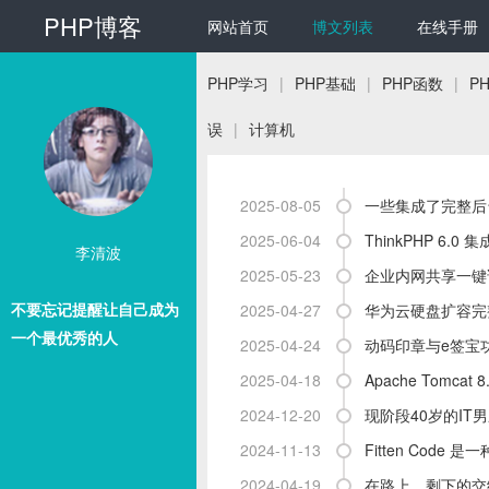
PHP博客
网站首页
博文列表
在线手册
PHP学习
|
PHP基础
|
PHP函数
|
P
误
|
计算机
2025-08-05
一些集成了完整后
2025-06-04
ThinkPHP 6
李清波
2025-05-23
企业内网共享一键访
不要忘记提醒让自己成为
2025-04-27
华为云硬盘扩容完
一个最优秀的人
2025-04-24
动码印章与e签宝
2025-04-18
Apache Tomcat
2024-12-20
现阶段40岁的IT
2024-11-13
Fitten Cod
2024-04-19
在路上，剩下的交