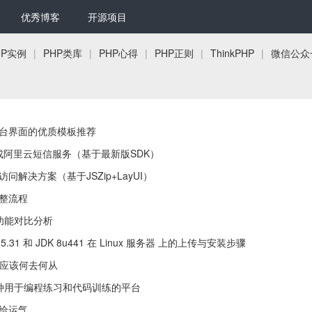
优秀博客
开源项目
HP实例
|
PHP类库
|
PHP心得
|
PHP正则
|
ThinkPHP
|
微信公众
台界面的优质模板推荐
.0 集成阿里云短信服务（基于最新版SDK）
问解决方案（基于JSZip+LayUI）
整流程
功能对比分析
 8.5.31 和 JDK 8u441 在 Linux 服务器 上的上传与安装步骤
男应该何去何从
e 是一种用于编程练习和代码训练的平台
给运气