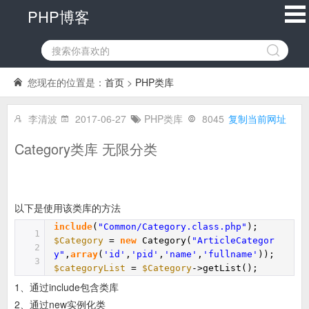
PHP博客
您现在的位置是：
首页
>
PHP类库
李清波
2017-06-27
PHP类库
8045
复制当前网址
Category类库 无限分类
以下是使用该类库的方法
include
(
"Common/Category.class.php"
);
1
$Category
=
new
Category(
"ArticleCategor
2
y"
,
array
(
'id'
,
'pid'
,
'name'
,
'fullname'
));
3
$categoryList
=
$Category
->getList();
1、通过include包含类库
2、通过new实例化类