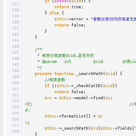
if
(
intval
(
$cid
)) {
137
return
true;
138
}
else
{
139
$this
->error =
"参数分类ID为空或者无
140
return
false;
141
}
142
}
143
144
/**
145
* 检查分类参数$cid,是否为空
146
* @param int $cid 分类ci
147
*/
148
private
function
_searchPath(
$cid
) {
149
//检查参数
150
if
(!
$this
->_checkCatID(
$cid
))
151
return
false;
152
$rs
=
$this
->model->find(
$ci
153
d
);
/
154
d；
155
$this
->formatList[] =
$r
156
s
157
$this
->_searchPath(
$rs
[
$this
->fields[
158
}