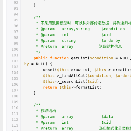
92
}
93
94
/**
95
* 不采用数据模型时，可以从外部传递数据，得到递归
96
* @param array,string $conditio
97
* @param int $cid 
98
* @param string $orderby
99
* @return array 返回结构信息
100
*/
101
public
function
getList(
$condition
= NuL
102
by
= NuLL) {
103
unset(
$this
->rawList,
$this
->formatLi
104
$this
->_findAllCat(
$condition
,
$order
105
$this
->_searchList(
$cid
);
106
return
$this
->formatList;
107
}
108
109
/**
110
* 获取结构
111
* @param array $data 
112
* @param int $cid 
113
* @return array 递归格式化分类数