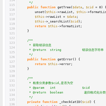
114
*/
115
public
function
getTree(
$data
,
$cid
= 0) 
116
unset(
$this
->rawList,
$this
->formatLi
117
$this
->rawList =
$data
;
118
$this
->_searchList(
$cid
);
119
return
$this
->formatList;
120
}
121
122
/**
123
* 获取错误信息
124
* @return string 错误信息字符串
125
*/
126
public
function
getError() {
127
return
$this
->error;
128
}
129
130
/**
131
* 检查分类参数$cid,是否为空
132
* @param int $cid 
133
* @return boolean 递归格式化分类
134
*/
135
private
function
_checkCatID(
$cid
) {
136