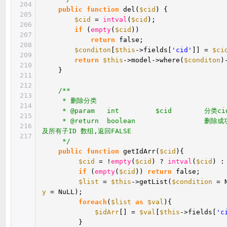
204
public
function
del(
$cid
) {
205
$cid
=
intval
(
$cid
);
206
if
(
empty
(
$cid
))
207
return
false;
208
$conditon
[
$this
->fields[
'cid'
]] =
$ci
209
return
$this
->model->where(
$conditon
)
210
}
211
212
/**
213
* 删除分类
214
* @param int $cid 分类ci
215
* @return boolean 删除成功，
216
及所有子ID 数组,返回FALSE
217
*/
public
function
getIdArr(
$cid
){
$cid
= !
empty
(
$cid
) ?
intval
(
$cid
) :
if
(
empty
(
$cid
))
return
false;
$list
=
$this
->getList(
$condition
= 
y
= NuLL);
foreach
(
$list
as
$val
){
$idArr
[] =
$val
[
$this
->fields[
'c
}