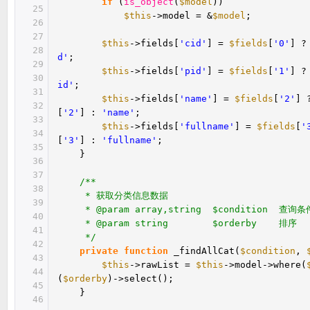
if
(
is_object
(
$model
))
25
$this
->model = &
$model
;
26
27
$this
->fields[
'cid'
] =
$fields
[
'0'
] 
28
d'
;
29
$this
->fields[
'pid'
] =
$fields
[
'1'
] 
30
id'
;
31
$this
->fields[
'name'
] =
$fields
[
'2'
]
32
[
'2'
] :
'name'
;
33
$this
->fields[
'fullname'
] =
$fields
[
'
34
[
'3'
] :
'fullname'
;
35
}
36
37
/**
38
* 获取分类信息数据
39
* @param array,string $condition 查询条
40
* @param string $orderby 排序
41
*/
42
private
function
_findAllCat(
$condition
,
43
$this
->rawList =
$this
->model->where(
44
(
$orderby
)->select();
45
}
46