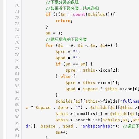
//下级分类的数组
70
//如果没下级分类，结束递归
71
if
(!(
$n
=
count
(
$childs
))){
72
return
;
73
}
74
$m
= 1;
75
//循环所有的下级分类
76
for
(
$i
= 0;
$i
<
$n
;
$i
++) {
77
$pre
=
""
;
78
$pad
=
""
;
79
if
(
$n
==
$m
) {
80
$pre
=
$this
->icon[2];
81
}
else
{
82
$pre
=
$this
->icon[1];
83
$pad
=
$space
?
$this
->icon[
84
}
85
$childs
[
$i
][
$this
->fields[
'fullna
86
e
?
$space
.
$pre
:
""
) .
$childs
[
$i
][
$this
->
87
$this
->formatList[] =
$childs
[
$i
]
88
$this
->_searchList(
$childs
[
$i
][
$t
89
d'
]],
$space
.
$pad
.
"&nbsp;&nbsp;"
);
//递归
90
$m
++;
91
}