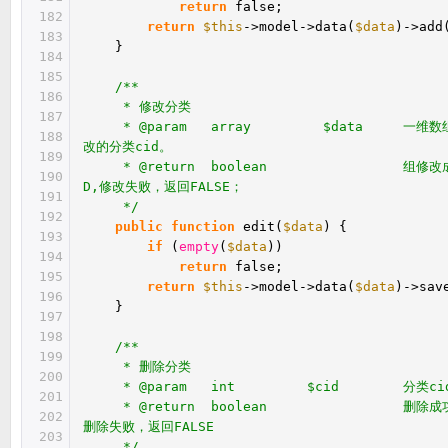
return
false;
182
return
$this
->model->data(
$data
)->add
183
}
184
185
/**
186
* 修改分类
187
* @param array $data 一维数组
188
改的分类cid。
189
* @return boolean 组修改成
190
D,修改失败，返回FALSE；
191
*/
192
public
function
edit(
$data
) {
193
if
(
empty
(
$data
))
194
return
false;
195
return
$this
->model->data(
$data
)->sav
196
}
197
198
/**
199
* 删除分类
200
* @param int $cid 分类ci
201
* @return boolean 删除成功，
202
删除失败，返回FALSE
203
*/