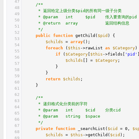
47
/**
48
* 返回给定上级分类$pid的所有同一级子分类
49
* @param int $pid 传入要查询的pid
50
* @return array 返回结构信息
51
*/
52
public
function
getChild(
$pid
) {
53
$childs
=
array
();
54
foreach
(
$this
->rawList
as
$Category
)
55
if
(
$Category
[
$this
->fields[
'pid'
56
$childs
[] =
$Category
;
57
}
58
}
59
return
$childs
;
60
}
61
62
/**
63
* 递归格式化分类前的字符
64
* @param int $cid 分类cid
65
* @param string $space
66
*/
67
private
function
_searchList(
$cid
= 0,
$s
68
$childs
=
$this
->getChild(
$cid
);
69