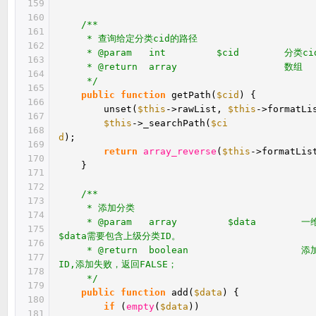
159
160
/**
161
* 查询给定分类cid的路径
162
* @param int $cid 分类ci
163
* @return array 数组
164
*/
165
public
function
getPath(
$cid
) {
166
unset(
$this
->rawList,
$this
->formatLi
167
$this
->_searchPath(
$ci
168
d
)
169
return
array_reverse
(
$this
->formatLis
170
}
171
172
/**
173
* 添加分类
174
* @param array $data 一维
175
$data需要包含上级分类ID。
176
* @return boolean 添加成
177
ID,添加失败，返回FALSE；
178
*/
179
public
function
add(
$data
) {
180
if
(
empty
(
$data
))
181