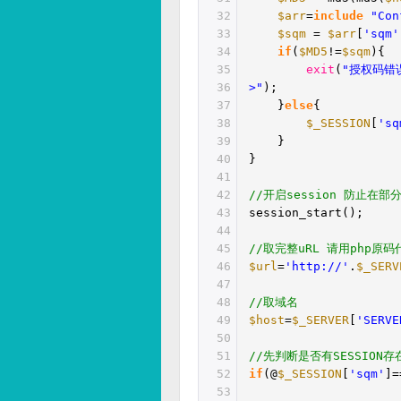
32
$arr
=
include
"Con
33
$sqm
=
$arr
[
'sqm'
34
if
(
$MD5
!=
$sqm
){
35
exit
(
"授权码错误 
36
>"
);
37
}
else
{
38
$_SESSION
[
'sq
39
}
40
}
41
42
//开启session 防止在
43
session_start();
44
45
//取完整uRL 请用php原
46
$url
=
'http://'
.
$_SERV
47
48
//取域名
49
$host
=
$_SERVER
[
'SERVE
50
51
//先判断是否有SESSIO
52
if
(@
$_SESSION
[
'sqm'
]=
53