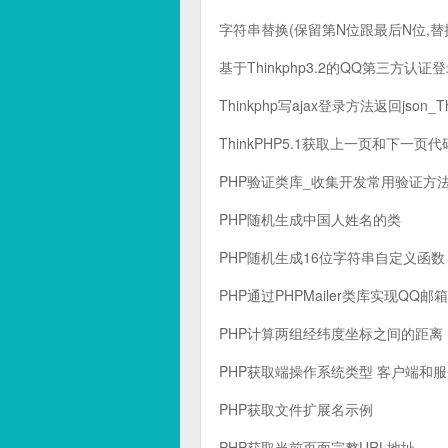
字符串替换(保留第N位跟最后N位,替
基于Thinkphp3.2的QQ第三方认证
Thinkphp写ajax登录方法返回json_Th
ThinkPHP5.1获取上一页和下一页代
PHP验证类库_收集开发常用验证方
PHP随机生成中国人姓名的类
PHP随机生成16位字符串自定义函数
PHP通过PHPMailer类库实现QQ
PHP计算两组经纬度坐标之间的距离
PHP获取端操作系统类型 客户端和
PHP获取文件扩展名示例
PHP获取当前页面完整URL地址