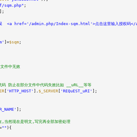
f/sqm.php"
;
];
<a href='/admin.php/Index-sqm.html'>点击这里输入授权码</
m'
]=
$sqm
;
部分文件中无效
码代码 防止在部分文件中代码失效比如 __uRL__等等
ER
[
'HTTP_HOST'
].
$_SERVER
[
'REQuEST_uRI'
];
R_NAME'
];
N存在,当然现在是明文,写完再全部加密处理
=
""
){