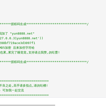
}
*******授权码生成********************************/
了 "yun8888.net"
7.0.0.31yun8888.net'))
88bf719ace3d3097f1
MD5加密 后来加些字符哈
破也累,累完了睡觉觉,支持请点我赞,勿吐曹!
*******授权码生成********************************/
==========================
不良之处,高手请多指点,请勿吐槽!
615 可加我一起交流
==========================