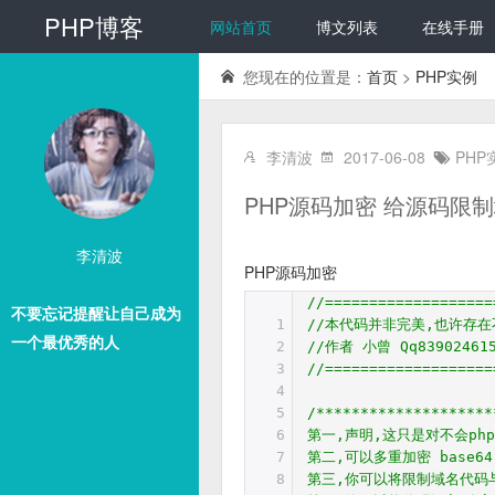
PHP博客
网站首页
博文列表
在线手册
您现在的位置是：
首页
>
PHP实例
李清波
2017-06-08
PHP
PHP源码加密 给源码限
李清波
PHP源码加密
//===================
不要忘记提醒让自己成为
1
//本代码并非完美,也许存在
一个最优秀的人
2
//作者 小曾 Qq839024
3
//===================
4
5
/********************
6
第一,声明,这只是对不会php
7
第二,可以多重加密 base6
8
第三,你可以将限制域名代码