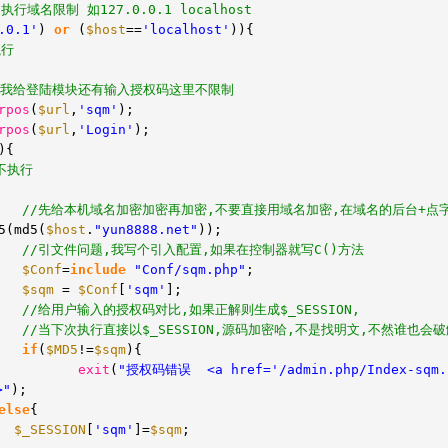
行域名限制 如127.0.0.1 localhost
.0.1'
)
or
(
$host
==
'localhost'
)){
执行
里我给登陆模块还有输入授权码这里不限制
rpos
(
$url
,
'sqm'
);
rpos
(
$url
,
'Login'
);
){
不执行
//先给本机域名加密加密再加密,不要直接用域名加密,在域名的后台+点
5(md5(
$host
.
"yun8888.net"
));
//引文件问题,我写个引入配置,如果在控制器就写C()方法
$Conf
=
include
"Conf/sqm.php"
;
$sqm
=
$Conf
[
'sqm'
];
//给用户输入的授权码对比,如果正解则生成$_SESSION,
//当下次执行直接以$_SESSION,源码加密哈,不是找明文,不然谁也会
if
(
$MD5
!=
$sqm
){
exit
(
"授权码错误 <a href='/admin.php/Index-sqm.
>"
);
else
{
$_SESSION
[
'sqm'
]=
$sqm
;