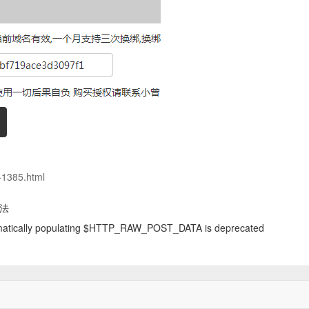
g-1385.html
方法
matically populating $HTTP_RAW_POST_DATA is deprecated