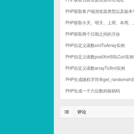
PHP获取客户端浏览器类型以及版本
PHP获取今天、明天、上周、本周
PHP获取两个日期之间的月份
PHP自定义函数xmlToArray实例
PHP自定义函数postXmlSSLCurl实例
PHP自定义函数arrayToXml实例
PHP生成随机字符串get_randomst
PHP生成一个六位数的核销码
评论