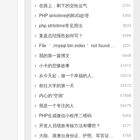
在路上，剩下的交给运气
3701
PHP strtotime的BUG处理
4350
php strtotime常见用法
3633
复盘总结报告如何写？
4309
File ＇./mysql-bin.index＇ not found (Errcode: 13 - Permission denied)
4231
我的第一篇博文
6448
小卡的悲惨故事
41615
从今天起，做一个幸福的人。
52015
前往大学的第一天
42572
内心的“空洞”
67898
我是一个专注的人
54479
PHP生成微信小程序二维码
6460
开发人员绩效考核方法有哪些？
4271
大陆、港澳台身份证、护照、军官证的正则表达式
4769