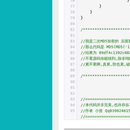
76
77
}
78
}
79
}
80
81
/*******************
82
83
//我是二次MD5加密的 后面我加
84
//那么代码是 MD5(MD5('12
85
//结果为 89df4c1392c082
86
//不看源码你能猜到,除非纯
87
//累不累啊,真累,防也累,
88
89
/*******************
90
91
92
93
//===================
94
//本代码并非完美,也许存在
95
//作者 小曾 Qq839024
//===================