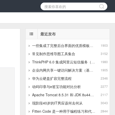
最近发布
一些集成了完整后台界面的优质模板推荐
1903
常见制作思维导图工具集合
3152
ThinkPHP 6.0 集成阿里云短信服务（基于最新版SDK）
1980
企业内网共享一键访问解决方案（基于JSZip+LayUI）
1905
华为云硬盘扩容完整流程
2346
动码印章与e签宝功能对比分析
2277
Apache Tomcat 8.5.31 和 JDK 8u441 在 Linux 服务器 上的上传与安装步骤
2117
现阶段40岁的IT男应该何去何从
3043
Fitten Code 是一种用于编程练习和代码训练的平台
2844