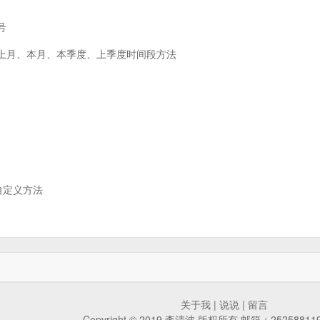
号
、上月、本月、本季度、上季度时间段方法
r自定义方法
关于我
|
说说
|
留言
Copyright © 2019 李清波 版权所有 邮箱：25258811