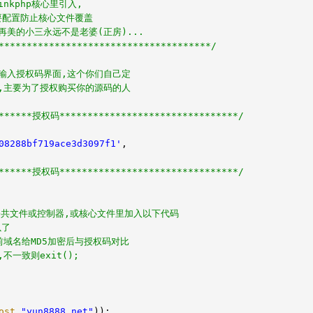
nkphp核心里引入,
要配置防止核心文件覆盖
再美的小三永远不是老婆(正房)...
**************************************/
个输入授权码界面,这个你们自己定
图,主要为了授权购买你的源码的人
*******授权码********************************/
08288bf719ace3d3097f1'
,
*******授权码********************************/
p的公共文件或控制器,或核心文件里加入以下代码
以了
前域名给MD5加密后与授权码对比
不一致则exit();
ost
.
"yun8888.net"
));