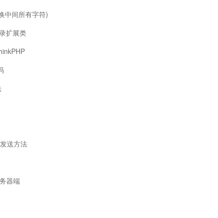
换中间所有字符)
登录扩展类
inkPHP
码
法
邮箱发送方法
服务器端