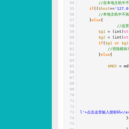
54
//在本地主机中不执
55
if
((
$host
==
'127.0
56
//本地主机中不
57
}
else
{
58
//这
59
$g1
= (int)
st
60
$g2
= (int)
st
61
if
(
$g1
or
$g2
62
//登陆模块
63
}
else
{
64
65
$MD5
= md
66
67
68
69
70
71
72
73
l'>点击这里输入授权码</a
74
}
75