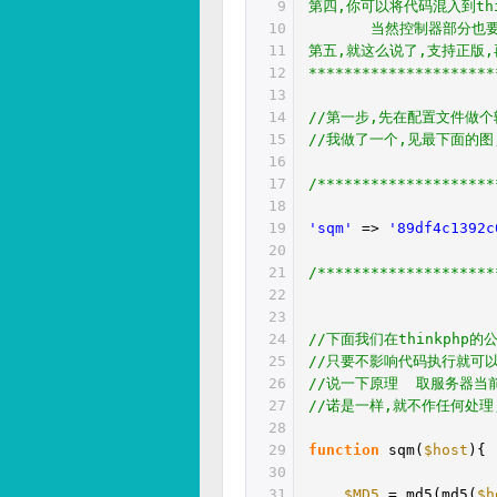
9
第四,你可以将代码混入到thi
10
当然控制器部分也
11
第五,就这么说了,支持正版,
12
*********************
13
14
//第一步,先在配置文件做
15
//我做了一个,见最下面的
16
17
/*******************
18
19
'sqm'
=>
'89df4c1392c
20
21
/*******************
22
23
24
//下面我们在thinkph
25
//只要不影响代码执行就可
26
//说一下原理 取服务器当
27
//诺是一样,就不作任何处理,
28
29
function
sqm(
$host
){
30
31
$MD5
= md5(md5(
$h