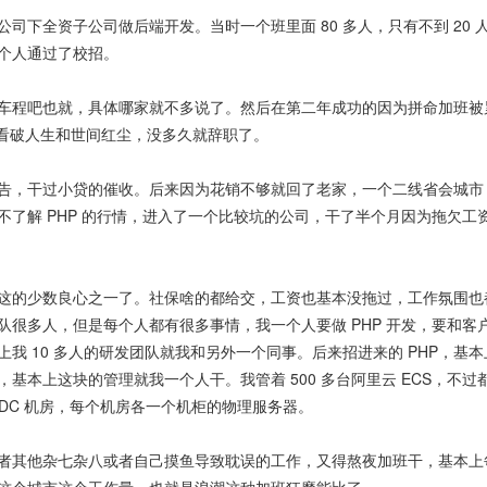
司下全资子公司做后端开发。当时一个班里面 80 多人，只有不到 20 
个人通过了校招。
车程吧也就，具体哪家就不多说了。然后在第二年成功的因为拼命加班被累
后看破人生和世间红尘，没多久就辞职了。
告，干过小贷的催收。后来因为花销不够就回了老家，一个二线省会城市
不了解 PHP 的行情，进入了一个比较坑的公司，干了半个月因为拖欠工
这的少数良心之一了。社保啥的都给交，工资也基本没拖过，工作氛围也
队很多人，但是每个人都有很多事情，我一个人要做 PHP 开发，要和客
的算上我 10 多人的研发团队就我和另外一个同事。后来招进来的 PHP，基
不懂，基本上这块的管理就我一个人干。我管着 500 多台阿里云 ECS，不过
个 IDC 机房，每个机房各一个机柜的物理服务器。
者其他杂七杂八或者自己摸鱼导致耽误的工作，又得熬夜加班干，基本上