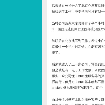
后来通过校招进入了北京亦庄某港股公
招找到了工作，中专学历的只有我一
当时公司距离京东总部有个半个小时
0 一路拉走进的同仁医院亦庄分院
辞职后在北京找不到工作，发过小广
京最快一个半小时高铁。在老家因为
职了。
后来就进入了上一家公司，算是我们
但是就是有一点，工作太累，研发团
服务，全公司懂 Linux 懂服务器
强能行，但是对 Linux 基本啥都
ansible 做批量管理的那种了。两
而且每个月基本上因为服务客户，或