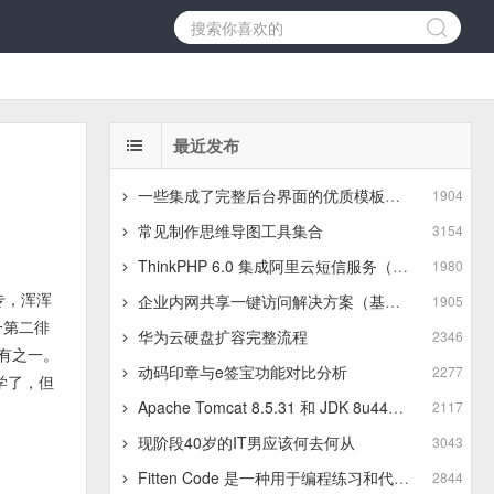
最近发布
一些集成了完整后台界面的优质模板推荐
1904
常见制作思维导图工具集合
3154
ThinkPHP 6.0 集成阿里云短信服务（基于最新版SDK）
1980
专，浑浑
企业内网共享一键访问解决方案（基于JSZip+LayUI）
1905
一第二徘
华为云硬盘扩容完整流程
2346
有之一。
动码印章与e签宝功能对比分析
2277
学了，但
Apache Tomcat 8.5.31 和 JDK 8u441 在 Linux 服务器 上的上传与安装步骤
2117
现阶段40岁的IT男应该何去何从
3043
Fitten Code 是一种用于编程练习和代码训练的平台
2844