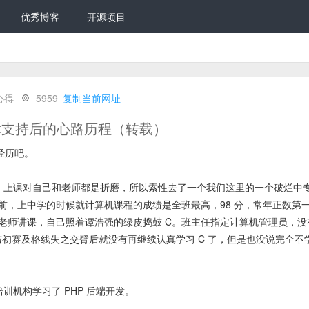
优秀博客
开源项目
心得
5959
复制当前网址
技术支持后的心路历程（转载）
经历吧。
望了，上课对自己和老师都是折磨，所以索性去了一个我们这里的一个破烂中
前，上中学的时候就计算机课程的成绩是全班最高，98 分，常年正数第
老师讲课，自己照着谭浩强的绿皮捣鼓 C。班主任指定计算机管理员，没
距，与初赛及格线失之交臂后就没有再继续认真学习 C 了，但是也没说完全不
培训机构学习了 PHP 后端开发。