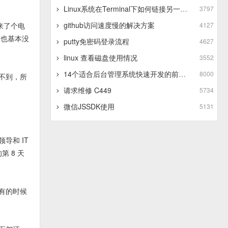
Linux系统在Terminal下如何链接另一个Linux系统
3797
github访问速度慢的解决方案
来了个电
4127
，也基本没
putty免密码登录流程
4627
linux 查看磁盘使用情况
3552
14个适合后台管理系统快速开发的前端框架
8000
不到，所
请求维修 C449
5734
微信JSSDK使用
5131
导和 IT
 8 天
有的时候