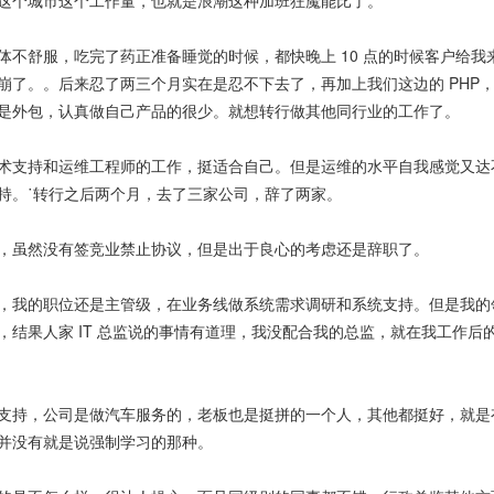
这个城市这个工作量，也就是浪潮这种加班狂魔能比了。
体不舒服，吃完了药正准备睡觉的时候，都快晚上 10 点的时候客户给我
崩了。。后来忍了两三个月实在是忍不下去了，再加上我们这边的 PHP
是外包，认真做自己产品的很少。就想转行做其他同行业的工作了。
术支持和运维工程师的工作，挺适合自己。但是运维的水平自我感觉又达
持。˙转行之后两个月，去了三家公司，辞了两家。
，虽然没有签竞业禁止协议，但是出于良心的考虑还是辞职了。
，我的职位还是主管级，在业务线做系统需求调研和系统支持。但是我的领
结果人家 IT 总监说的事情有道理，我没配合我的总监，就在我工作后的第
支持，公司是做汽车服务的，老板也是挺拼的一个人，其他都挺好，就是
并没有就是说强制学习的那种。