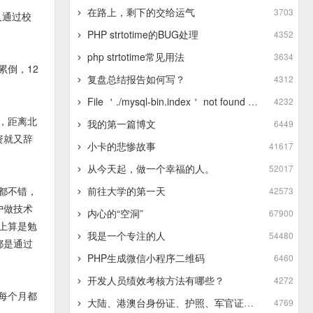
在路上，剩下的交给运气
3703
人通过校
PHP strtotime的BUG处理
4352
php strtotime常见用法
3634
倒，12
复盘总结报告如何写？
4312
File ＇./mysql-bin.index＇ not found (Errcode: 13 - Permission denied)
4232
，距离北
我的第一篇博文
6449
资就又辞
小卡的悲惨故事
41617
从今天起，做一个幸福的人。
52017
都不错，
前往大学的第一天
42573
户做技术
内心的“空洞”
67900
本上算是勉
我是一个专注的人
54480
都是通过
PHP生成微信小程序二维码
6460
开发人员绩效考核方法有哪些？
4272
每个月都
大陆、港澳台身份证、护照、军官证的正则表达式
4769