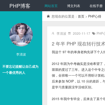
PHP博客
网站首页
博文列表
在线手册
您现在的位置是：
首页
>
PHP心得
李清波
2020-11-17
PHP
2 年半 PHP 现在转行
我这个 97 年的单身老狗先讲下个人
李清波
2012 年因为中考确实是没啥希
不要忘记提醒让自己成为
噩噩的度过了三年。进入这个中专之
一个最优秀的人
徊，全班唯一一个可以不用听计算机
后来参加 NOIP，以 10 分的差
是学习质量跟没学没啥区别。
2015 年我中专毕业，后来去了某个