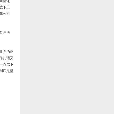
面都还
境下工
花公司
客户洗
业务的正
作的话又
一直试下
到底是坚