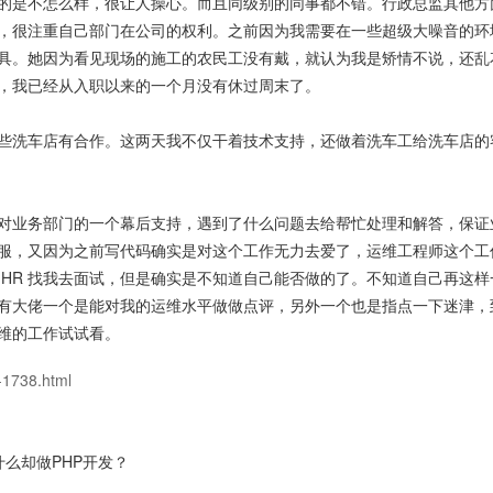
的是不怎么样，很让人操心。而且同级别的同事都不错。行政总监其他方
，很注重自己部门在公司的权利。之前因为我需要在一些超级大噪音的环
具。她因为看见现场的施工的农民工没有戴，就认为我是矫情不说，还乱
，我已经从入职以来的一个月没有休过周末了。
些洗车店有合作。这两天我不仅干着技术支持，还做着洗车工给洗车店的
对业务部门的一个幕后支持，遇到了什么问题去给帮忙处理和解答，保证
服，又因为之前写代码确实是对这个工作无力去爱了，运维工程师这个工
 HR 找我去面试，但是确实是不知道自己能否做的了。不知道自己再这样
有大佬一个是能对我的运维水平做做点评，另外一个也是指点一下迷津，
维的工作试试看。
g-1738.html
什么却做PHP开发？