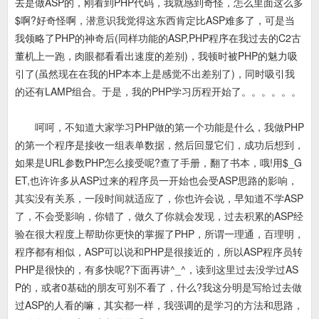
去是做ASP的，刚看到PHP代码，我就感到奇怪，怎么里面这么多
$啊?好奇怪啊，潜意识我觉得这东西肯定比ASP难多了，可是当
我领略了PHP的神奇后(同样功能的ASP,PHP程序在我过去的C2古
董机上一跑，肉眼都看看出速度的差别)，我顿时被PHP的魅力吸
引了(虽然现在在我的HP本本上是感觉不出差别了)，同时吸引我
的还有LAMP组合。于是，我的PHP学习历程开始了。。。。。。
呵呵，不知道大家学习PHP做的第一个功能是什么，我做PHP
的第一个程序是接收一组表单数据，然后回显它们，成功后想到，
如果是URL参数PHP怎么接受呢?查了手册，翻了书本，哦!用$_G
ET,也许许多从ASP过来的程序员一开始也会受ASP思路的影响，
其实没有关系，一段时间就适应了，你也许会说，早知道不学ASP
了，不会受影响，你错了，做久了你就会发现，过去积累的ASP经
验在很大程度上帮助你更快的掌握了PHP，所谓一理通，百理明，
程序都有相似，ASP可以说和PHP是很接近的，所以ASP程序员转
PHP是很快的，有多快呢?下面再讲^_^，读到这里过去没学过AS
P的，或者0基础的朋友可别不看了，什么?我这分明是写给过去做
过ASP的人看的嘛，其实都一样，我强调的是学习的方法和思路，