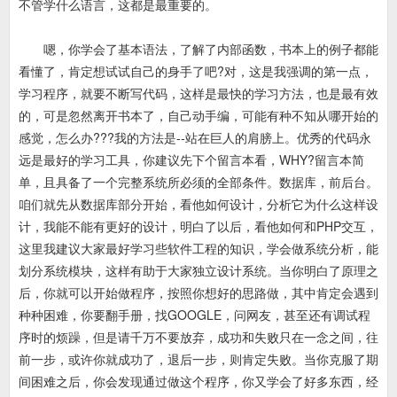
不管学什么语言，这都是最重要的。
嗯，你学会了基本语法，了解了内部函数，书本上的例子都能
看懂了，肯定想试试自己的身手了吧?对，这是我强调的第一点，
学习程序，就要不断写代码，这样是最快的学习方法，也是最有效
的，可是忽然离开书本了，自己动手编，可能有种不知从哪开始的
感觉，怎么办???我的方法是--站在巨人的肩膀上。优秀的代码永
远是最好的学习工具，你建议先下个留言本看，WHY?留言本简
单，且具备了一个完整系统所必须的全部条件。数据库，前后台。
咱们就先从数据库部分开始，看他如何设计，分析它为什么这样设
计，我能不能有更好的设计，明白了以后，看他如何和PHP交互，
这里我建议大家最好学习些软件工程的知识，学会做系统分析，能
划分系统模块，这样有助于大家独立设计系统。当你明白了原理之
后，你就可以开始做程序，按照你想好的思路做，其中肯定会遇到
种种困难，你要翻手册，找GOOGLE，问网友，甚至还有调试程
序时的烦躁，但是请千万不要放弃，成功和失败只在一念之间，往
前一步，或许你就成功了，退后一步，则肯定失败。当你克服了期
间困难之后，你会发现通过做这个程序，你又学会了好多东西，经