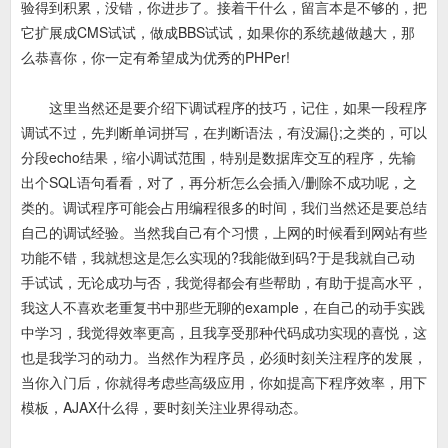
验得到积累，没错，你进步了。接着干什么，留言本是不够的，把
它扩展成CMS试试，做成BBS试试，如果你的系统越做越大，那
么恭喜你，你一定有希望成为优秀的PHPer!
这里当然还是要介绍下调试程序的技巧，记住，如果一段程序
调试不过，先判断单词拼写，在判断语法，有没漏{};之类的，可以
分段echo结果，缩小调试范围，特别是数据库交互的程序，先输
出个SQL语句看看，对了，再分析怎么会插入/删除不成功呢，之
类的。调试程序可能会占用编程很多的时间，我们当然还是要总结
自己的调试经验。当然我自己有个习惯，上网的时候看到网站有些
功能不错，我就想这是怎么实现的?我能做到码?于是我就自己动
手试试，无论成功与否，我觉得都会有些帮助，有助于提高水平，
我这人不喜欢老重复书中那些无聊的example，在自己的动手实践
中学习，我觉得效率更高，且我享受那种代码成功实现的喜悦，这
也是我学习的动力。当然作为程序员，必须时刻关注程序的发展，
当你入门后，你就得考虑些高级应用，你如提高下程序效率，用下
模板，AJAX什么得，要时刻关注业界得动态。