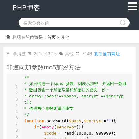
PHP博客
您现在的位置是：
首页
>
其他
李清波
2015-03-19
其他
7149
复制当前网址
非逆向加参数md5加密方法
/*
* 如只传进一个$pass参数，则表示加密，并返回一数组
1
* 数组包含一个加密常量和加密后的密文，如：
2
* array('pass'=>$pass,'encrypt'=>$encryp
3
t);
4
* 传进两个参数则返回密文
5
*/
6
function
password(
$pass
,
$encrypt
=
''
){
7
if
(
empty
(
$encrypt
)){
8
$code
= rand(100000, 999999);
9