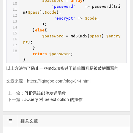
$password
=
array
(
10
'password'
=> password(tri
11
m(
$pass
),
$code
),
12
'encrypt'
=>
$code
,
13
);
14
}
else
{
15
$password
= md5(md5(
$pass
).
$encry
16
pt
);
17
}
18
return
$password
;
}
以上方法为了防止一些md5加密过于简单而容易被破解而写的
文章来源：
https://liqingbo.com/blog-344.html
上一篇：
PHP系统邮件发送函数
下一篇：
JQuery 对 Select option 的操作
相关文章