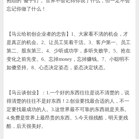
抱怨的
“
傻子们
”
。世界不会记得你说了什么，但一定不会
忘记你做了什么！
【马云给初创企业者的忠告】
1
、大家看不清的机会，才
是真正的机会。
2
、让员工笑着干活。
3
、客户第一、员工
第二、股东第三。
4
、少听成功学，多听失败学。
5
、抢在
变化之前先变。
6
、忘掉
money
，忘掉赚钱。
7
、小聪明不
如傻坚持。
8
、心态决定姿态，姿态决定状态。
【马云谈创业】：
1.
一个好的东西往往是说不清楚的，说
得清楚的往往不是好东西！
2.
创业要找最合适的人，不一
定要找最成功的人。
3.
这世界最不可靠的东西就是关系。
4.
免费是世界上最昂贵的东西。
5.
今天很残酷，明天更残
酷，后天很美好。