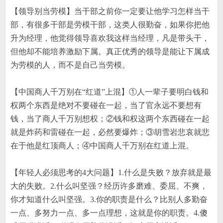
【领导别当劳模】当干部之前你一定要让他学习怎样当干
部，有很多干部是劳模干部，这类人很勤奋，如果你把他
升为经理，他觉得领导喜欢我这样当经理，凡是带头干，
但他却不能培养激励下属。真正优秀的领导是能让下属成
为劳模的人，而不是自己当劳模。
【中国商人千万别在
“
红道
”
上混】
①
人一辈子要明白钱和
权两个东西是绝对不要碰在一起，当了官永远不要想有
钱，当了商人千万别想权；
②
钱和权这两个东西碰在一起
就是炸药和雷碰在一起，必然要爆炸；
③
胡雪岩悲哀就悲
在于他是红顶商人；
④
中国商人千万别在红道上混。
【年轻人必须思考的
4
大问题】
1.
什么是失败？放弃就是最
大的失败。
2.
什么叫坚强？经历许多磨难、委屈、不爽，
你才知道什么叫坚强。
3.
你的职责是什么？比别人多勤奋
一点、多努力一点、多一点理想，这就是你的职责。
4.
傻