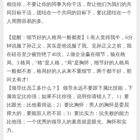
相信你，不要让你的同事为你干活，而让他们为我们的共
同目标干活，团结在一个共同的目标下，要比团结在一个
人周围容易的多。
【提醒：细节好的人格局一般都差】
1.
有人觉得我牛，
6
分
钟说服了孙正义，其实是他说服了我。见孙正义之前，我
在硅谷至少被拒绝了
40
次。
2.
做企业赢在细节，输在格
局。
3.
格局，
“
格
”
是人格，
“
局
”
是胸怀，细节好的人格局
一般都
不
差，格局好的人从来不重细节，两个都干好，那
叫太有才
!
【领导比员工多什么？】 领导永远不要跟下属比技能，下
属肯定比你强；如果不比你强，说明你请错人了。
1
）要
比眼光：比他看得远；
2
）要比胸怀：男人的胸怀是委屈
撑大的，要能容人所不容；
3
）要比实力：抗失败的能力
比他强；一个优秀的领导人的素质就是眼光、胸怀和实
力。