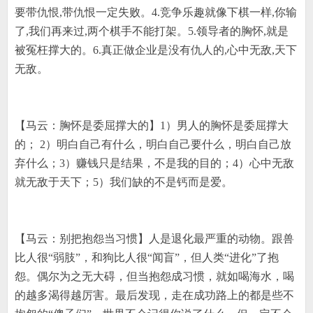
要带仇恨
,
带仇恨一定失败。
4.
竞争乐趣就像下棋一样
,
你输
了
,
我们再来过
,
两个棋手不能打架。
5.
领导者的胸怀
,
就是
被冤枉撑大的。
6.
真正做企业是没有仇人的
,
心中无敌
,
天下
无敌。
【马云：胸怀是委屈撑大的】
1
）男人的胸怀是委屈撑大
的；
2
）明白自己有什么，明白自己要什么，明白自己放
弃什么；
3
）赚钱只是结果，不是我的目的；
4
）心中无敌
就无敌于天下；
5
）我们缺的不是钙而是爱。
【马云：别把抱怨当习惯】人是退化最严重的动物。跟兽
比人很
“
弱肢
”
，和狗比人很
“
闻盲
”
，但人类
“
进化
”
了抱
怨。偶尔为之无大碍，但当抱怨成习惯，就如喝海水，喝
的越多渴得越厉害。最后发现，走在成功路上的都是些不