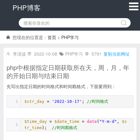
PHP博客
您现在的位置是：
首页
>
PHP学习
李清波
2022-10-08
PHP学习
5791
复制当前网址
php中根据指定日期获取所在天，周，月，年
的开始日期与结束日期
先写出指定日期的时间格式和时间戳格式，下面要用到：
1
$str_day
=
'2022-10-17'
;
//时间格式
$time_day
=
$date_time
=
date
(
"Y-m-d"
,
$s
1
tr_time
);
//时间戳格式