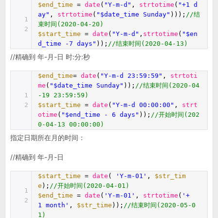
$end_time
=
date
(
"Y-m-d"
,
strtotime
(
"+1 d
ay"
,
strtotime
(
"$date_time Sunday"
)));
//结
1
束时间(2020-04-20)
2
$start_time
=
date
(
"Y-m-d"
,
strtotime
(
"$en
d_time -7 days"
));
//结束时间(2020-04-13)
//精确到 年-月-日 时:分:秒
$end_time
=
date
(
"Y-m-d 23:59:59"
,
strtoti
me
(
"$date_time Sunday"
));
//结束时间(2020-04
1
-19 23:59:59)
2
$start_time
=
date
(
"Y-m-d 00:00:00"
,
strt
otime
(
"$end_time - 6 days"
));
//开始时间(202
0-04-13 00:00:00)
指定日期所在月的时间：
//精确到 年-月-日
$start_time
=
date
(
'Y-m-01'
,
$str_tim
e
);
//开始时间(2020-04-01)
1
$end_time
=
date
(
'Y-m-01'
,
strtotime
(
'+
2
1 month'
,
$str_time
));
//结束时间(2020-05-0
1)