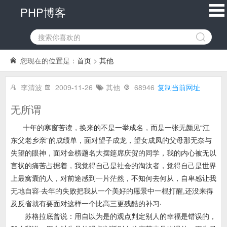
PHP博客
您现在的位置是：
首页
>
其他
李清波
2009-11-26
其他
68946
复制当前网址
无所谓
十年的寒窗苦读，换来的不是一举成名，而是一张无颜见“江
东父老乡亲”的成绩单，面对望子成龙，望女成凤的父母那无奈与
失望的眼神，面对金榜题名大摆筵席庆贺的同学，我的内心被无以
言状的痛苦占据着，我觉得自己是社会的淘汰者，觉得自己是世界
上最窝囊的人，对前途感到一片茫然，不知何去何从，自卑感让我
无地自容·去年的失败把我从一个美好的愿景中一棍打醒,还没来得
及反省就有要面对这样一个比高三更残酷的补习·
苏格拉底曾说：用自以为是的观点判定别人的幸福是错误的，