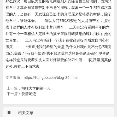
那么我说：用自以为是的观点判断别人的痛苦也是错误的，因为只
有自己才真正知道痛苦对于自身的摧残，就象一个一生都在追求真
理的人，当他有一天发现自己追求的真理原来是错误的时候，除了
他自己，谁能体会。 所以人们都说有梦想的人是痛苦的，那到
底什么样的人才有权利追求梦想呢？ 上天有没有看到今年的六
月有一个一直相信人定胜天的孩子亲眼目睹梦想的碎片消失在她的
世界里。 上天有没有听到一个孩子在被命运捉弄后发自内心的
痛哭 ······ 上天寄托我们希望的天堂,为什么对我如此不公你?我问
自己,我错了吗?我不知道·我不知道我的选择是否是正确的·即使是
这样我也只能硬着头皮去面对炼狱般的补习生活· 哎,路漫漫其修
远兮,吾将上下而求索·
文章来源：
https://liqingbo.com/blog-35.html
上一篇：
前往大学的第一天
下一篇：
爱情足迹
相关文章